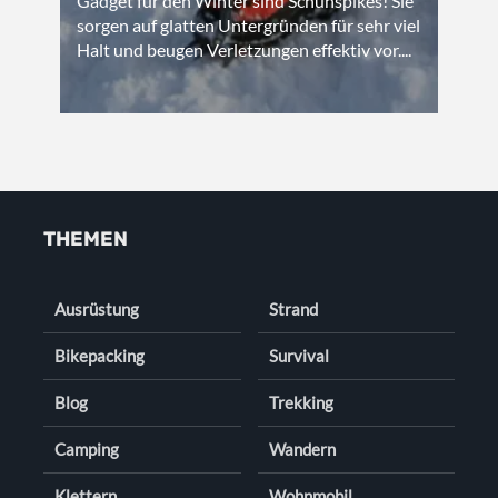
Gadget für den Winter sind Schuhspikes! Sie
sorgen auf glatten Untergründen für sehr viel
Halt und beugen Verletzungen effektiv vor....
THEMEN
Ausrüstung
Strand
Bikepacking
Survival
Blog
Trekking
Camping
Wandern
Klettern
Wohnmobil