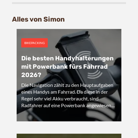
Alles von Simon
BIKEPACKING
Die besten Handyhalterungen
mit Powerbank fürs Fahrrad
2026?
Die Navigation zählt zu den Hauptaufgaben
eines Handys am Fahrrad. Da diese in der
Regel sehr viel Akku verbraucht, sind
Radfahrer auf eine Powerbank angewiesen....