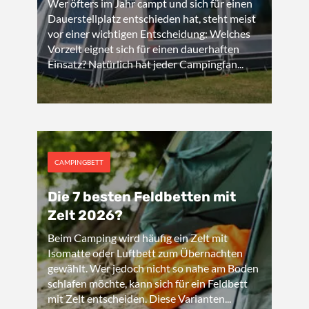
Wer öfters im Jahr campt und sich für einen
Dauerstellplatz entschieden hat, steht meist
vor einer wichtigen Entscheidung: Welches
Vorzelt eignet sich für einen dauerhaften
Einsatz? Natürlich hat jeder Campingfan...
CAMPINGBETT
Die 7 besten Feldbetten mit
Zelt 2026?
Beim Camping wird häufig ein Zelt mit
Isomatte oder Luftbett zum Übernachten
gewählt. Wer jedoch nicht so nahe am Boden
schlafen möchte, kann sich für ein Feldbett
mit Zelt entscheiden. Diese Varianten...