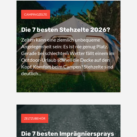
CAMPINGZELTE
Die 7 besten Stehzelte 2026?
Zelten kann eine ziemlich unbequeme
Angelegenheit sein: Es ist nie genug Platz.
Gerade bei schlechtem Wetter fällt einem im
Outdoor-Urlaub schnell die Decke auf den
Kopf. Komfort beim Campen? Stehzelte sind
deutlich...
ZELTZUBEHÖR
Die 7 besten Imprägniersprays