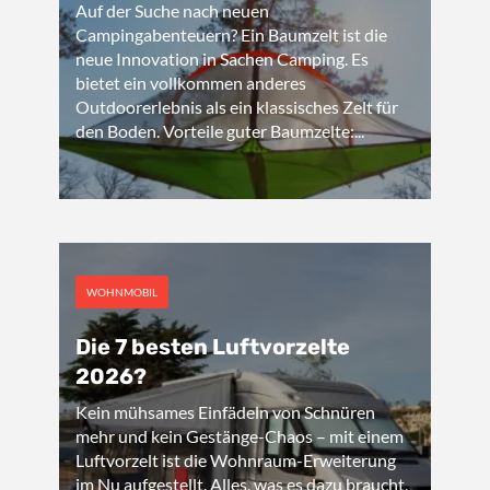
Auf der Suche nach neuen
Campingabenteuern? Ein Baumzelt ist die
neue Innovation in Sachen Camping. Es
bietet ein vollkommen anderes
Outdoorerlebnis als ein klassisches Zelt für
den Boden. Vorteile guter Baumzelte:...
WOHNMOBIL
Die 7 besten Luftvorzelte
2026?
Kein mühsames Einfädeln von Schnüren
mehr und kein Gestänge-Chaos – mit einem
Luftvorzelt ist die Wohnraum-Erweiterung
im Nu aufgestellt. Alles, was es dazu braucht,