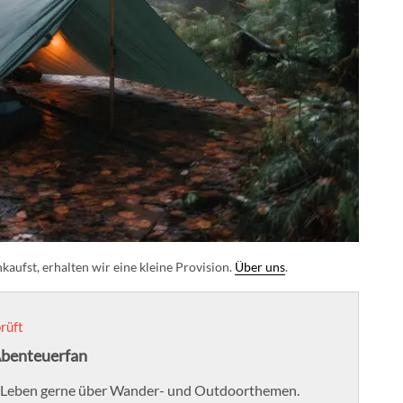
aufst, erhalten wir eine kleine Provision.
Über uns
.
rüft
Abenteuerfan
ihr Leben gerne über Wander- und Outdoorthemen.