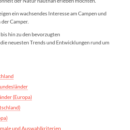
hönheit der Natur hautnah erleben möchten.
zeigen ein wachsendes Interesse am Campen und
en der Camper.
bis hin zu den bevorzugten
die neuesten Trends und Entwicklungen rund um
chland
Bundesländer
änder (Europa)
tschland)
opa)
male und Auswahlkriterien