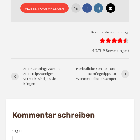
ALLE BEITRÄGE ANZEIGEN
Bewerte diesen Beitrag:
4.7
/5 (
9
Bewertungen)
Solo Camping: Warum
Herbstliche Fenster- und
Solo-Trips weniger
Türpflegetipps für
verrückt sind, als sie
Wohnmobil und Camper
klingen
Kommentar schreiben
Sag Hi!