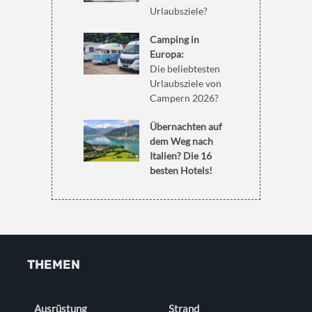
Urlaubsziele?
Camping in
Europa:
Die beliebtesten
Urlaubsziele von
Campern 2026?
Übernachten auf
dem Weg nach
Italien? Die 16
besten Hotels!
THEMEN
Ausrüstung
Strand