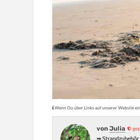
Wenn Du über Links auf unserer Website eink
von
Julia
gep
➥ Strandzubehör