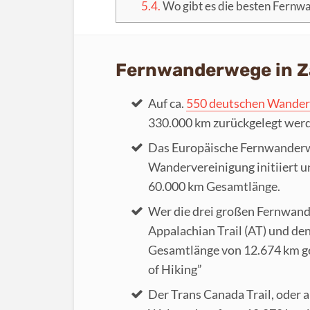
5.4.
Wo gibt es die besten Fernw
Fernwanderwege in Za
Auf ca.
550 deutschen Wande
330.000 km zurückgelegt wer
Das Europäische Fernwanderw
Wandervereinigung initiiert 
60.000 km Gesamtlänge.
Wer die drei großen Fernwande
Appalachian Trail (AT) und den
Gesamtlänge von 12.674 km ge
of Hiking”
Der Trans Canada Trail, oder a