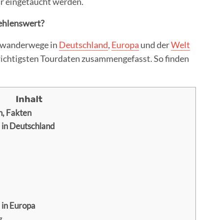
ur eingetaucht werden.
ehlenswert?
nwanderwege in
Deutschland
,
Europa
und der
Welt
 wichtigsten Tourdaten zusammengefasst. So finden
, Fakten
in Deutschland
in Europa
g