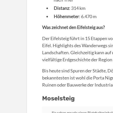
Distanz
: 314 km
Höhenmeter
: 6.470 m
Was zeichnet den Eifelsteig aus?
Der Eifelsteig führt in 15 Etappen 
Eifel. Highlights des Wanderwegs si
Landschaften. Gleichzeitig kann auf
vielfältige Erdgeschichte der Region
Bis heute sind Spuren der Städte, D
bekanntesten ist wohl die Porta Nigr
Ruinen oder Bauwerke der Industria
Moselsteig
Sie sehen gerade einen Platzhalterinha