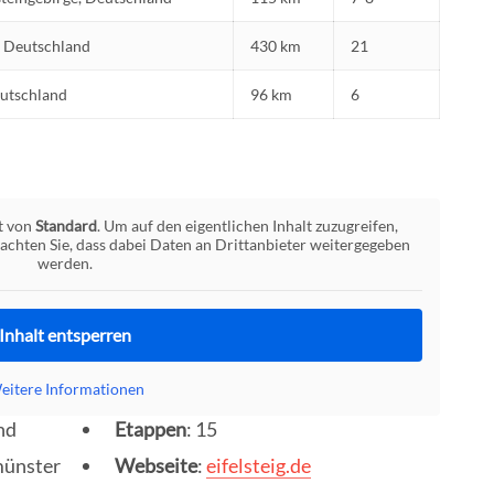
, Deutschland
430 km
21
eutschland
96 km
6
lt von
Standard
. Um auf den eigentlichen Inhalt zuzugreifen,
beachten Sie, dass dabei Daten an Drittanbieter weitergegeben
werden.
Inhalt entsperren
eitere Informationen
nd
Etappen
: 15
münster
Webseite
:
eifelsteig.de