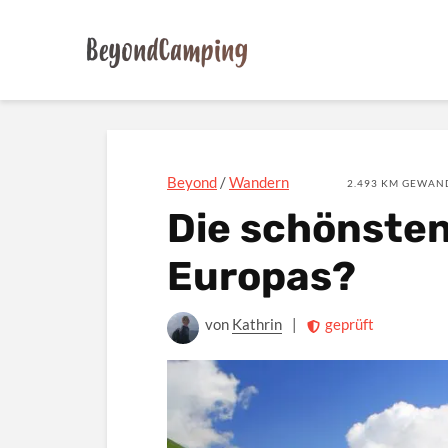
Beyond
/
Wandern
2.493 KM GEWAND
Die schönste
Europas?
von
Kathrin
|
geprüft