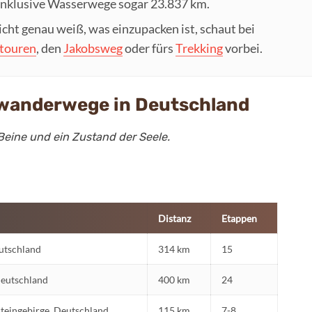
inklusive Wasserwege sogar 23.837 km.
cht genau weiß, was einzupacken ist, schaut bei
touren
, den
Jakobsweg
oder fürs
Trekking
vorbei.
nwanderwege in Deutschland
 Beine und ein Zustand der Seele.
Distanz
Etappen
eutschland
314 km
15
Deutschland
400 km
24
teingebirge, Deutschland
115 km
7-8