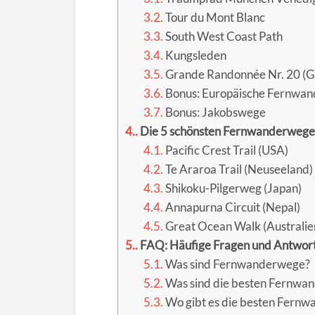
3.2.
Tour du Mont Blanc
3.3.
South West Coast Path
3.4.
Kungsleden
3.5.
Grande Randonnée Nr. 20 (G
3.6.
Bonus: Europäische Fernwa
3.7.
Bonus: Jakobswege
4.
Die 5 schönsten Fernwanderwege
4.1.
Pacific Crest Trail (USA)
4.2.
Te Araroa Trail (Neuseeland)
4.3.
Shikoku-Pilgerweg (Japan)
4.4.
Annapurna Circuit (Nepal)
4.5.
Great Ocean Walk (Australie
5.
FAQ: Häufige Fragen und Antwor
5.1.
Was sind Fernwanderwege?
5.2.
Was sind die besten Fernwa
5.3.
Wo gibt es die besten Fernw