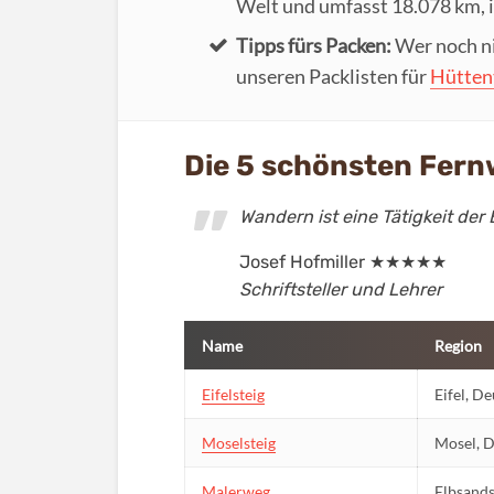
Welt und umfasst 18.078 km, 
Tipps fürs Packen:
Wer noch ni
unseren Packlisten für
Hütten
Die 5 schönsten Fer
Wandern ist eine Tätigkeit der
Josef Hofmiller ★★★★★
Schriftsteller und Lehrer
Name
Region
Eifelsteig
Eifel, D
Moselsteig
Mosel, 
Malerweg
Elbsands