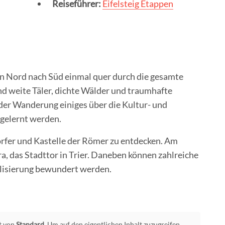
Reiseführer:
Eifelsteig Etappen
von Nord nach Süd einmal quer durch die gesamte
nd weite Täler, dichte Wälder und traumhafte
 der Wanderung einiges über die Kultur- und
 gelernt werden.
örfer und Kastelle der Römer zu entdecken. Am
a, das Stadttor in Trier. Daneben können zahlreiche
lisierung bewundert werden.
lt von
Standard
. Um auf den eigentlichen Inhalt zuzugreifen,