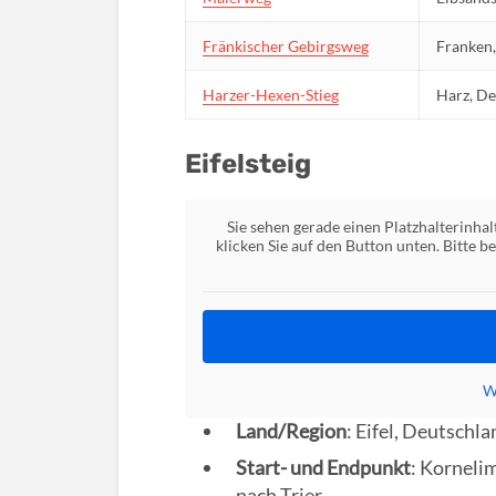
Fränkischer Gebirgsweg
Franken
Harzer-Hexen-Stieg
Harz, D
Eifelsteig
Sie sehen gerade einen Platzhalterinha
klicken Sie auf den Button unten. Bitte 
W
Land/Region
: Eifel, Deutschla
Start- und Endpunkt
: Korneli
nach Trier