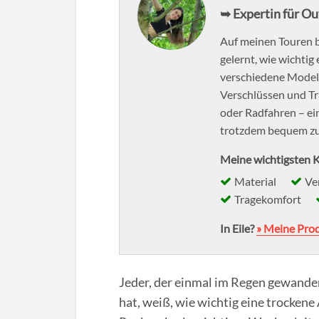
➥ Expertin für O
Auf meinen Touren b
gelernt, wie wichtig
verschiedene Modell
Verschlüssen und T
oder Radfahren – ei
trotzdem bequem zu
Meine wichtigsten K
Material
Ve
Tragekomfort
In Eile?
» Meine Pro
Jeder, der einmal im Regen gewande
hat, weiß, wie wichtig eine trockene 