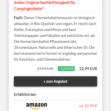
Solbio Original Sanitärflüssigkeit für
Campingtoilette*
Dieser Chemietoilettenzusatz ist biologisch
abbaubar, in Bio-Qualität und vegan. Er riecht nach
Kiefer, Eukalyptus und Minze und baut
Toilettenpapier und Fäkalien auf natürliche Art ab.
Die Formel beinhaltet Pflanzenextrakt,
Zitronensäure, Naturseife und ätherisches Öl. Die
hoch konzentrierte Formel ist ergiebig und passend
für Kasetten- und Chemietoiletten.
27,99 EUR
22,99 EUR
−5,00 EUR
» zum Angebot
Erhältlich bei:
ca. 22,99 €