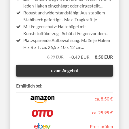
jeden Haken eingehängt oder eingestellt...
Robust und widerstandsfähig: Aus stabilem
Stahlblech gefertigt - Max. Tragkraft je...
Mit Felgenschutz: Haltebügel mit
Kunststoffüberzug - Schützt Felgen vor dem...
Platzsparende Aufbewahrung: Maße je Haken
H x B x T: ca. 26,5 x 10 x 12 cm...
8,99 EUR
−0,49 EUR
8,50 EUR
» zum Angebot
Erhältlich bei:
ca. 8,50 €
ca. 29,99 €
Preis prüfen