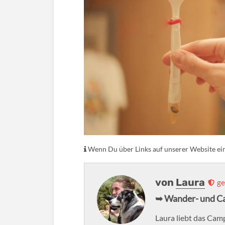
Wenn Du über Links auf unserer Website eink
von
Laura
ge
➥ Wander- und C
Laura liebt das Camp