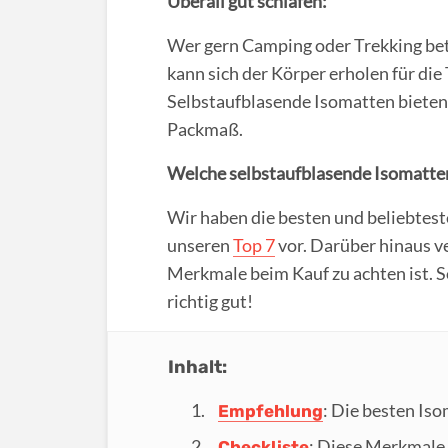
Überall gut schlafen:
Wer gern Camping oder Trekking betre
kann sich der Körper erholen für die
Selbstaufblasende Isomatten bieten 
Packmaß.
Welche selbstaufblasende Isomatten
Wir haben die besten und beliebtest
unseren
Top 7
vor. Darüber hinaus v
Merkmale beim Kauf zu achten ist. S
richtig gut!
Inhalt:
: Die besten Is
Empfehlung
: Diese Merkmale 
Checkliste