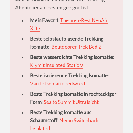
Abenteuer am besten geeignet ist.
Mein Favorit
:
Therm-a-Rest NeoAir
Xlite
Beste selbstaufblasende Trekking-
Isomatte
:
Boutdoorer Trek Bed 2
Beste wasserdichte Trekking Isomatte
:
Klymit Insulated Static V
Beste isolierende Trekking Isomatte
:
Vaude Isomatte redwood
Beste Trekking Isomatte in rechteckiger
Form
:
Sea to Summit Ultraleicht
Beste Trekking Isomatte aus
Schaumstoff
:
Nemo Switchback
Insulated