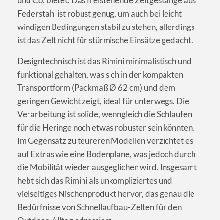
und Co. bietet. Das freistehende Zeltgestänge aus
Federstahl ist robust genug, um auch bei leicht
windigen Bedingungen stabil zu stehen, allerdings
ist das Zelt nicht für stürmische Einsätze gedacht.
Designtechnisch ist das Rimini minimalistisch und
funktional gehalten, was sich in der kompakten
Transportform (Packmaß Ø 62 cm) und dem
geringen Gewicht zeigt, ideal für unterwegs. Die
Verarbeitung ist solide, wenngleich die Schlaufen
für die Heringe noch etwas robuster sein könnten.
Im Gegensatz zu teureren Modellen verzichtet es
auf Extras wie eine Bodenplane, was jedoch durch
die Mobilität wieder ausgeglichen wird. Insgesamt
hebt sich das Rimini als unkompliziertes und
vielseitiges Nischenprodukt hervor, das genau die
Bedürfnisse von Schnellaufbau-Zelten für den