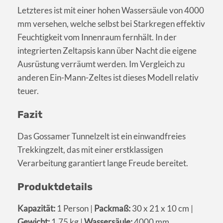
Letzteres ist mit einer hohen Wassersäule von 4000
mm versehen, welche selbst bei Starkregen effektiv
Feuchtigkeit vom Innenraum fernhält. In der
integrierten Zeltapsis kann über Nacht die eigene
Ausrüstung verräumt werden. Im Vergleich zu
anderen Ein-Mann-Zeltes ist dieses Modell relativ
teuer.
Fazit
Das Gossamer Tunnelzelt ist ein einwandfreies
Trekkingzelt, das mit einer erstklassigen
Verarbeitung garantiert lange Freude bereitet.
Produktdetails
Kapazität:
1 Person |
Packmaß:
30 x 21 x 10 cm |
Gewicht:
1,75 kg |
Wassersäule:
4000 mm