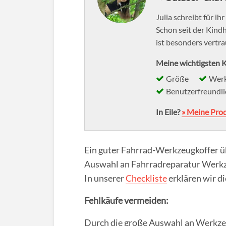
Julia schreibt für 
Schon seit der Kind
ist besonders vertr
Meine wichtigsten K
Größe
Werk
Benutzerfreundli
In Eile?
» Meine Pro
Ein guter Fahrrad-Werkzeugkoffer üb
Auswahl an Fahrradreparatur Werkze
In unserer
Checkliste
erklären wir d
Fehlkäufe vermeiden:
Durch die große Auswahl an Werkzeugk