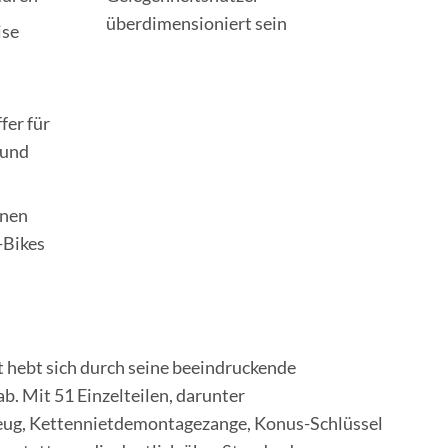
überdimensioniert sein
ise
fer für
 und
enen
-Bikes
hebt sich durch seine beeindruckende
b. Mit 51 Einzelteilen, darunter
eug, Kettennietdemontagezange, Konus-Schlüssel