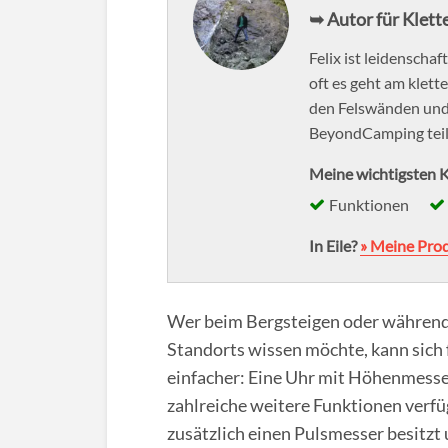
➥ Autor für Klet
Felix ist leidenschaf
oft es geht am klet
den Felswänden und 
BeyondCamping teilt
Meine wichtigsten K
Funktionen
In Eile?
» Meine Pro
Wer beim Bergsteigen oder während 
Standorts wissen möchte, kann sich 
einfacher: Eine Uhr mit Höhenmesser
zahlreiche weitere Funktionen verfüg
zusätzlich einen Pulsmesser besitz