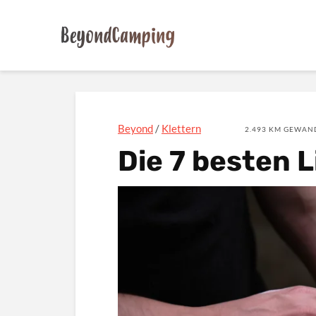
Beyond
/
Klettern
2.493 KM GEWAND
Die 7 besten 