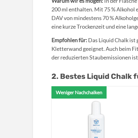
Warum wir es mögen:
In der Flasche
200 ml enthalten. Mit 75 % Alkohol
DAV von mindestens 70 % Alkoholgeha
eine kurze Trockenzeit und eine lang
Empfohlen für:
Das Liquid Chalk ist 
Kletterwand geeignet. Auch beim Fit
der reduzierten Staubemissionen ist
2. Bestes Liquid Chalk f
Weniger Nachchalken