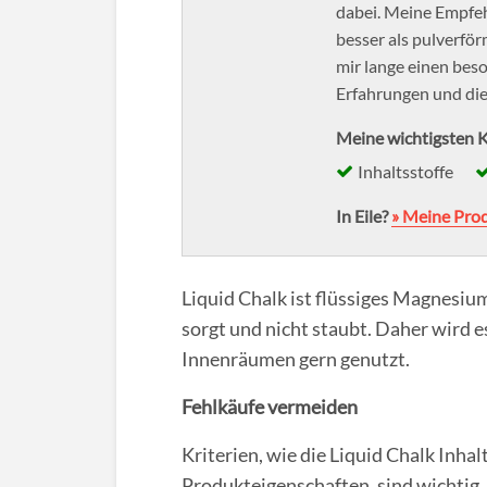
dabei. Meine Empfehl
besser als pulverför
mir lange einen beso
Erfahrungen und die
Meine wichtigsten K
Inhaltsstoffe
In Eile?
» Meine Pro
Liquid Chalk ist flüssiges Magnesiu
sorgt und nicht staubt. Daher wird 
Innenräumen gern genutzt.
Fehlkäufe vermeiden
Kriterien, wie die Liquid Chalk Inha
Produkteigenschaften, sind wichtig,