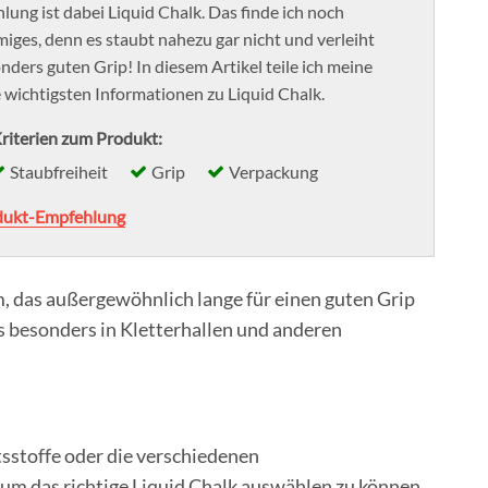
ung ist dabei Liquid Chalk. Das finde ich noch
miges, denn es staubt nahezu gar nicht und verleiht
nders guten Grip! In diesem Artikel teile ich meine
 wichtigsten Informationen zu Liquid Chalk.
riterien zum Produkt:
Staubfreiheit
Grip
Verpackung
dukt-Empfehlung
m, das außergewöhnlich lange für einen guten Grip
es besonders in Kletterhallen und anderen
ltsstoffe oder die verschiedenen
 um das richtige Liquid Chalk auswählen zu können.