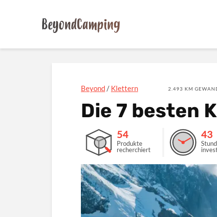
Beyond
/
Klettern
2.493 KM GEWAND
Die 7 besten 
54
43
Produkte
Stun
recherchiert
invest