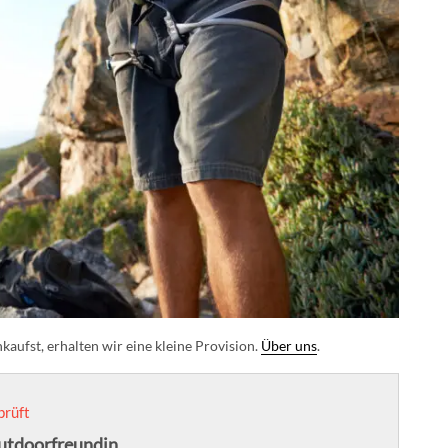
aufst, erhalten wir eine kleine Provision.
Über uns
.
prüft
Outdoorfreundin