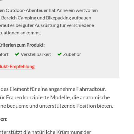
hen Outdoor-Abenteuer hat Anne ein wertvollen
m Bereich Camping und Bikepacking aufbauen
orauf es bei guter Ausrüstung für verschiedene
tuationen ankommt.
riterien zum Produkt:
fort
Verstellbarkeit
Zubehör
dukt-Empfehlung
endes Element für eine angenehme Fahrradtour.
für Frauen konzipierte Modelle, die anatomische
ine bequeme und unterstützende Position bieten.
men:
unterstützt die natürliche Krümmung der