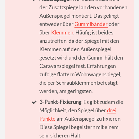
der Zusatzspiegel an den vorhandenen
Außenspiegel montiert. Das gelingt
entweder über
Gummibänder
oder
über
Klemmen
. Häufig ist beides
anzutreffen, da der Spiegel mit den
Klemmen auf den Außenspiegel
gesetzt wird und der Gummi hält den
Caravanspiegel fest. Erfahrungen
zufolge flattern Wohnwagenspiegel,
die per Schraubklemmen befestigt
werden, am geringsten.
3-Punkt-Fixierung
: Es gibt zudem die
Möglichkeit, den Spiegel über
drei
Punkte
am Außenspiegel zu fixieren.
Diese Spiegel begeistern mit einem
sehr sicheren Halt.