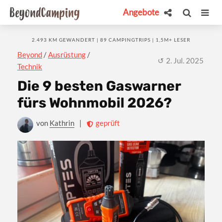
Angebote
2.493 KM GEWANDERT | 89 CAMPINGTRIPS | 1,5M+ LESER
Beyond
/
Ausrüstung
/
2. Jul. 2025
Technik
Die 9 besten Gaswarner
fürs Wohnmobil 2026?
von
Kathrin
|
geprüft