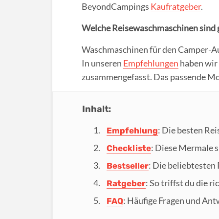
BeyondCampings
Kaufratgeber
.
Welche Reisewaschmaschinen sind 
Waschmaschinen für den Camper-Ausf
In unseren
Empfehlungen
haben wir 
zusammengefasst. Das passende Mode
Inhalt:
: Die besten Re
Empfehlung
: Diese Mermale s
Checkliste
: Die beliebteste
Bestseller
: So triffst du die 
Ratgeber
: Häufige Fragen und An
FAQ