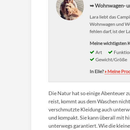
➥ Wohnwagen- u
Lara liebt das Campin
Wohnwagen und Wohn
fehlen darf, ist der 
Meine wichtigsten K
Art
Funkti
Gewicht/Größe
In Eile?
» Meine Pro
Die Natur hat so einige Abenteuer z
reist, kommt aus dem Waschen nicht
verschmutzte Kleidung auch unterwe
und kompakt. Sie kann überall mit 
unterwegs garantiert. Wie die klein