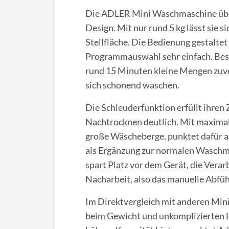
Die ADLER Mini Waschmaschine über
Design. Mit nur rund 5 kg lässt sie 
Stellfläche. Die Bedienung gestaltet
Programmauswahl sehr einfach. Beson
rund 15 Minuten kleine Mengen zuver
sich schonend waschen.
Die Schleuderfunktion erfüllt ihren 
Nachtrocknen deutlich. Mit maximal 
große Wäscheberge, punktet dafür a
als Ergänzung zur normalen Waschma
spart Platz vor dem Gerät, die Verar
Nacharbeit, also das manuelle Abfüh
Im Direktvergleich mit anderen Mi
beim Gewicht und unkomplizierten 