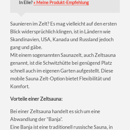
In Eile?
» Meine Produkt-Empfehlung
Saunieren im Zelt? Es mag vielleicht auf den ersten
Blick widersprüchlich klingen, ist in Ländern wie
Skandinavien, USA, Kanada und Russland jedoch
gang und gäbe.
Mit einem sogenannten Saunazelt, auch Zeltsauna
genannt, ist die Schwitzhütte bei genügend Platz
schnell auch im eigenen Garten aufgestellt. Diese
mobile Sauna Zelt-Option bietet Flexibilität und
Komfort.
Vorteile einer Zeltsauna:
Bei einer Zeltsauna handelt es sich um eine
Abwandlung der “Banja”.
Eine Banja ist eine traditionell russische Sauna, in