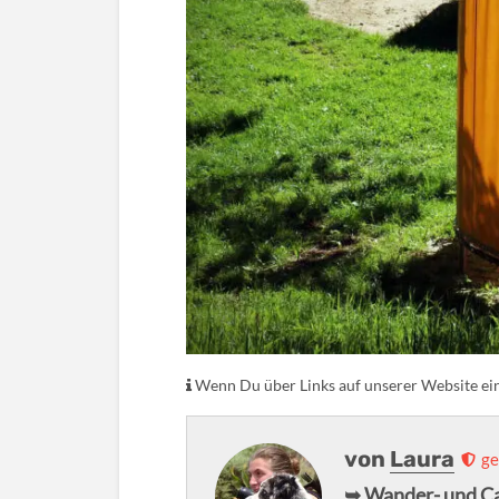
Wenn Du über Links auf unserer Website eink
von
Laura
ge
➥ Wander- und C