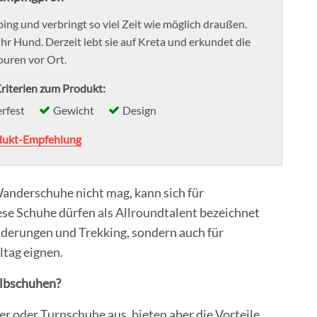
ing und verbringt so viel Zeit wie möglich draußen.
ihr Hund. Derzeit lebt sie auf Kreta und erkundet die
uren vor Ort.
riterien zum Produkt:
rfest
Gewicht
Design
dukt-Empfehlung
anderschuhe nicht mag, kann sich für
e Schuhe dürfen als Allroundtalent bezeichnet
anderungen und Trekking, sondern auch für
ltag eignen.
albschuhen?
 oder Turnschuhe aus, bieten aber die Vorteile