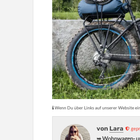
Wenn Du über Links auf unserer Website eink
von
Lara
gepr
➥ Wohnwagen- u