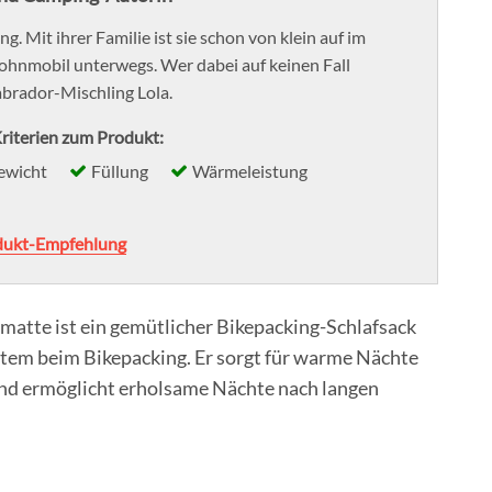
g. Mit ihrer Familie ist sie schon von klein auf im
mobil unterwegs. Wer dabei auf keinen Fall
Labrador-Mischling Lola.
riterien zum Produkt:
ewicht
Füllung
Wärmeleistung
dukt-Empfehlung
matte ist ein gemütlicher Bikepacking-Schlafsack
stem beim Bikepacking. Er sorgt für warme Nächte
nd ermöglicht erholsame Nächte nach langen