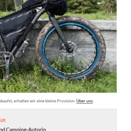
aufst, erhalten wir eine kleine Provision.
Über uns
.
üft
nd Camping-Autorin