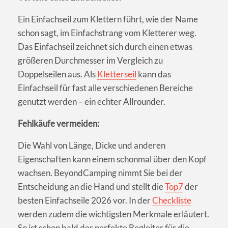
Ein Einfachseil zum Klettern führt, wie der Name
schon sagt, im Einfachstrang vom Kletterer weg.
Das Einfachseil zeichnet sich durch einen etwas
größeren Durchmesser im Vergleich zu
Doppelseilen aus. Als
Kletterseil
kann das
Einfachseil für fast alle verschiedenen Bereiche
genutzt werden – ein echter Allrounder.
Fehlkäufe vermeiden:
Die Wahl von Länge, Dicke und anderen
Eigenschaften kann einem schonmal über den Kopf
wachsen. BeyondCamping nimmt Sie bei der
Entscheidung an die Hand und stellt die
Top7
der
besten Einfachseile 2026 vor. In der
Checkliste
werden zudem die wichtigsten Merkmale erläutert.
So ist schon bald der perfekte Begleiter für die