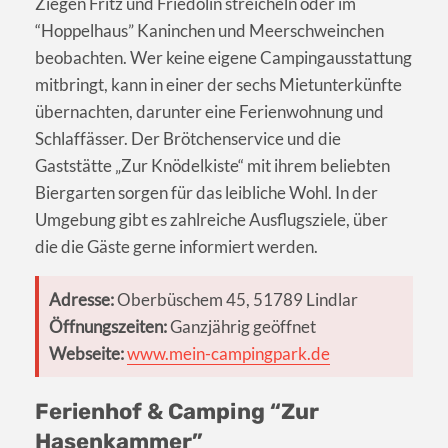
Ziegen Fritz und Friedolin streicheln oder im
“Hoppelhaus” Kaninchen und Meerschweinchen
beobachten. Wer keine eigene Campingausstattung
mitbringt, kann in einer der sechs Mietunterkünfte
übernachten, darunter eine Ferienwohnung und
Schlaffässer. Der Brötchenservice und die
Gaststätte „Zur Knödelkiste“ mit ihrem beliebten
Biergarten sorgen für das leibliche Wohl. In der
Umgebung gibt es zahlreiche Ausflugsziele, über
die die Gäste gerne informiert werden.
Adresse:
Oberbüschem 45, 51789 Lindlar
Öffnungszeiten:
Ganzjährig geöffnet
Webseite:
www.mein-campingpark.de
Ferienhof & Camping “Zur
Hasenkammer”