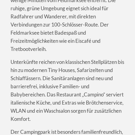
wenige Minuten vom Feldmarksee entfernt. Die
ruhige, grüne Umgebung eignet sich ideal für
Radfahrer und Wanderer, mit direkten
Verbindungen zur 100-Schlösser-Route. Der
Feldmarksee bietet Badespaß und
Freizeitmöglichkeiten wie ein Eiscafé und
Tretbootverleih.
Unterkünfte reichen von klassischen Stellplätzen bis
hin zu modernen Tiny Houses, Safarizelten und
Schlaffässern. Die Sanitäranlagen sind neu und
barrierefrei, inklusive Familien- und
Babybereichen. Das Restaurant „Campino“ serviert
italienische Küche, und Extras wie Brötchenservice,
WLAN und ein Waschsalon sorgen für zusätzlichen
Komfort.
Der Campingpark ist besonders familienfreundlich,