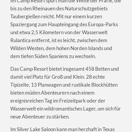
Im Camp Resort spürt man die Weite der Prärie, die
bis zu den Rheinauen des Naturschutzgebiets
Taubergießen reicht. Mit nur einem kurzen
Spaziergang zum Haupteingang des Europa-Parks
und etwa 2,5 Kilometern von der Wasserwelt
Rulantica entfernt, ist es leicht, zwischen dem
Wilden Westen, dem hohen Norden Islands und
dem tiefen Süden Spaniens zu wechseln.
Das Camp Resort bietet insgesamt 458 Betten und
damit viel Platz für Groß und Klein. 28 echte
Tipizelte, 13 Planwagen und rustikale Blockhütten
bieten müden Abenteurern nach einem
ereignisreichen Tag im Freizeitpark oder der
Wasserwelt ein wildromantisches Lager, um sich für
neue Abenteuer zu stärken.
Im Silver Lake Saloon kann man herzhaft in Texas