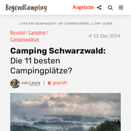
Angebote
2.493 KM GEWANDERT | 89 CAMPINGTRIPS | 1,5M+ LESER
Beyond
/
Camping
/
13. Dez. 2024
Campingplätze
Camping Schwarzwald:
Die 11 besten
Campingplätze?
von
Laura
|
geprüft