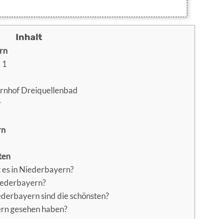
rn
 1
rnhof Dreiquellenbad
r
rn
ten
 es in Niederbayern?
Niederbayern?
derbayern sind die schönsten?
rn gesehen haben?